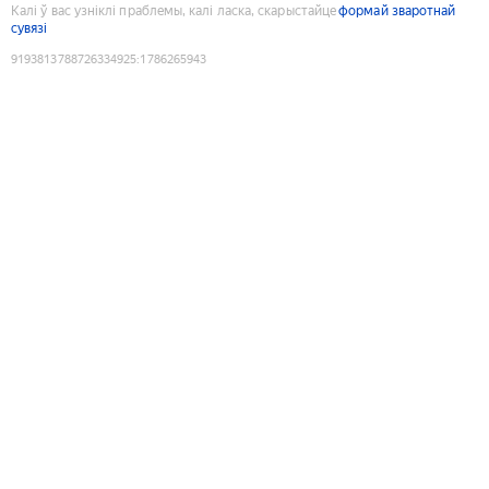
Калі ў вас узніклі праблемы, калі ласка, скарыстайце
формай зваротнай
сувязі
9193813788726334925
:
1786265943