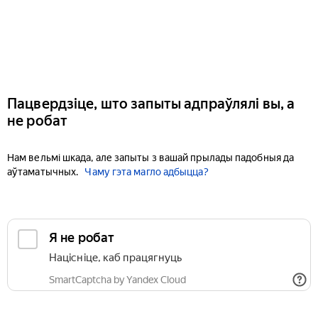
Пацвердзіце, што запыты адпраўлялі вы, а
не робат
Нам вельмі шкада, але запыты з вашай прылады падобныя да
аўтаматычных.
Чаму гэта магло адбыцца?
Я не робат
Націсніце, каб працягнуць
SmartCaptcha by Yandex Cloud