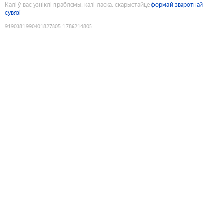
Калі ў вас узніклі праблемы, калі ласка, скарыстайце
формай зваротнай
сувязі
9190381990401827805
:
1786214805