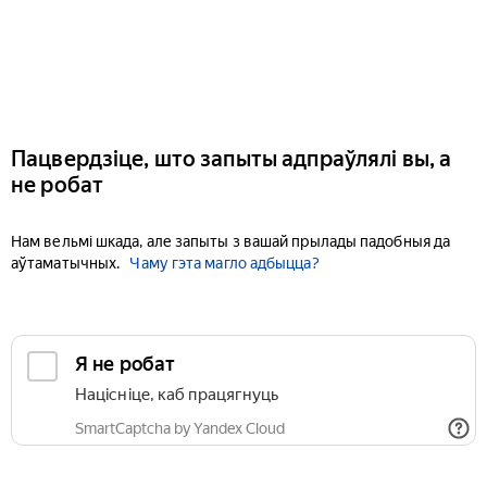
Пацвердзіце, што запыты адпраўлялі вы, а
не робат
Нам вельмі шкада, але запыты з вашай прылады падобныя да
аўтаматычных.
Чаму гэта магло адбыцца?
Я не робат
Націсніце, каб працягнуць
SmartCaptcha by Yandex Cloud