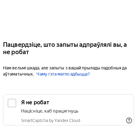
Пацвердзіце, што запыты адпраўлялі вы, а
не робат
Нам вельмі шкада, але запыты з вашай прылады падобныя да
аўтаматычных.
Чаму гэта магло адбыцца?
Я не робат
Націсніце, каб працягнуць
SmartCaptcha by Yandex Cloud