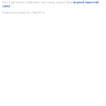
Калі ў вас узніклі праблемы, калі ласка, скарыстайце
формай зваротнай
сувязі
9194429431216345176
:
1786275116