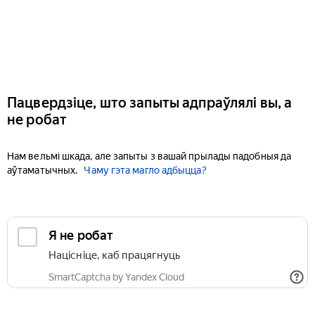
Пацвердзіце, што запыты адпраўлялі вы, а
не робат
Нам вельмі шкада, але запыты з вашай прылады падобныя да
аўтаматычных.
Чаму гэта магло адбыцца?
Я не робат
Націсніце, каб працягнуць
SmartCaptcha by Yandex Cloud