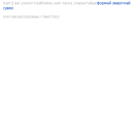
Калі ў вас узніклі праблемы, калі ласка, скарыстайце
формай зваротнай
сувязі
9181196026755828066
:
1786077923