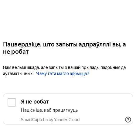
Пацвердзіце, што запыты адпраўлялі вы, а
не робат
Нам вельмі шкада, але запыты з вашай прылады падобныя да
аўтаматычных.
Чаму гэта магло адбыцца?
Я не робат
Націсніце, каб працягнуць
SmartCaptcha by Yandex Cloud