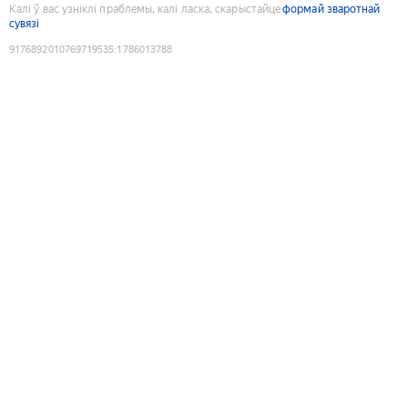
Калі ў вас узніклі праблемы, калі ласка, скарыстайце
формай зваротнай
сувязі
9176892010769719535
:
1786013788