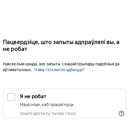
Пацвердзіце, што запыты адпраўлялі вы, а
не робат
Нам вельмі шкада, але запыты з вашай прылады падобныя да
аўтаматычных.
Чаму гэта магло адбыцца?
Я не робат
Націсніце, каб працягнуць
SmartCaptcha by Yandex Cloud