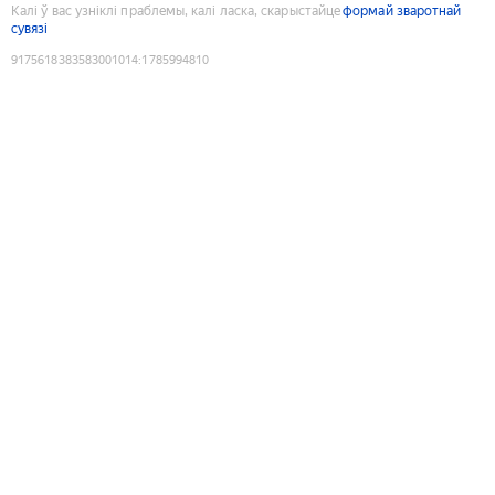
Калі ў вас узніклі праблемы, калі ласка, скарыстайце
формай зваротнай
сувязі
9175618383583001014
:
1785994810