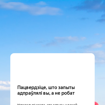
Пацвердзіце, што запыты
адпраўлялі вы, а не робат