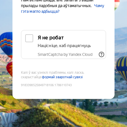
Нам вельмі шкада, але запыты з вашай
прылады падобныя да аўтаматычных.
Чаму
гэта магло адбыцца?
Я не робат
Націсніце, каб працягнуць
SmartCaptcha by Yandex Cloud
Калі ў вас узніклі праблемы, калі ласка,
скарыстайце
формай зваротнай сувязі
9183398525849718106
:
1786110743