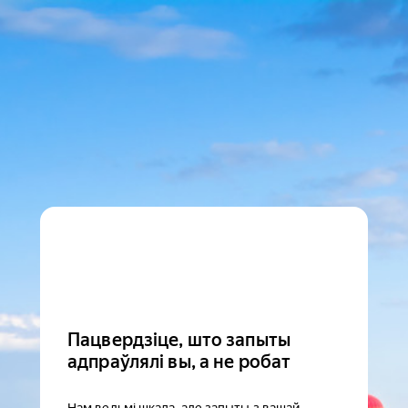
Пацвердзіце, што запыты
адпраўлялі вы, а не робат