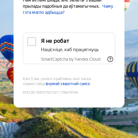
Нам вельмі шкада, але запыты з вашай
прылады падобныя да аўтаматычных.
Чаму
гэта магло адбыцца?
Я не робат
Націсніце, каб працягнуць
SmartCaptcha by Yandex Cloud
Калі ў вас узніклі праблемы, калі ласка,
скарыстайце
формай зваротнай сувязі
9181281309707501327
:
1786079194