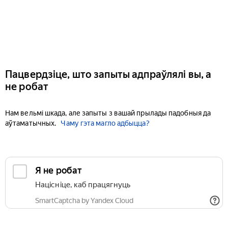
Пацвердзіце, што запыты адпраўлялі вы, а
не робат
Нам вельмі шкада, але запыты з вашай прылады падобныя да
аўтаматычных.
Чаму гэта магло адбыцца?
Я не робат
Націсніце, каб працягнуць
SmartCaptcha by Yandex Cloud