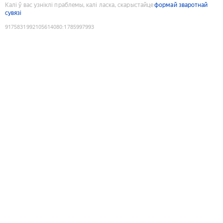
Калі ў вас узніклі праблемы, калі ласка, скарыстайце
формай зваротнай
сувязі
9175831992105614080
:
1785997993