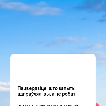
Пацвердзіце, што запыты
адпраўлялі вы, а не робат