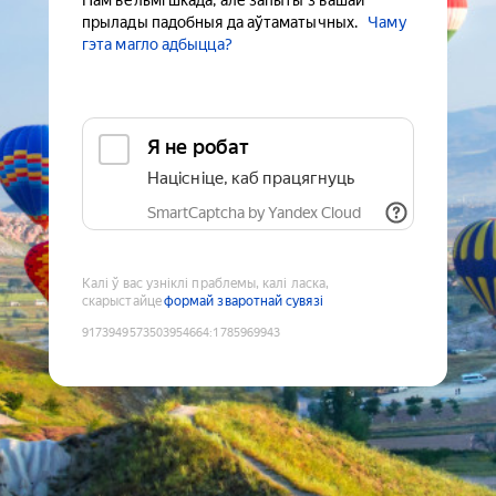
Нам вельмі шкада, але запыты з вашай
прылады падобныя да аўтаматычных.
Чаму
гэта магло адбыцца?
Я не робат
Націсніце, каб працягнуць
SmartCaptcha by Yandex Cloud
Калі ў вас узніклі праблемы, калі ласка,
скарыстайце
формай зваротнай сувязі
9173949573503954664
:
1785969943