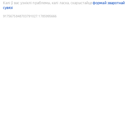
Калі ў вас узніклі праблемы, калі ласка, скарыстайце
формай зваротнай
сувязі
9175675848703791027
:
1785995666