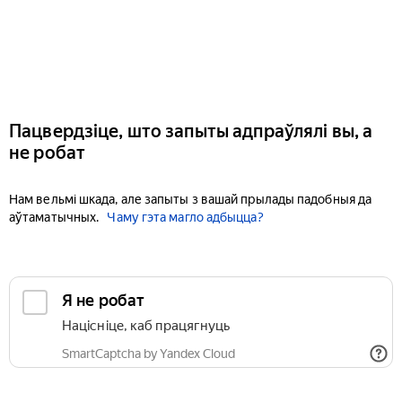
Пацвердзіце, што запыты адпраўлялі вы, а
не робат
Нам вельмі шкада, але запыты з вашай прылады падобныя да
аўтаматычных.
Чаму гэта магло адбыцца?
Я не робат
Націсніце, каб працягнуць
SmartCaptcha by Yandex Cloud