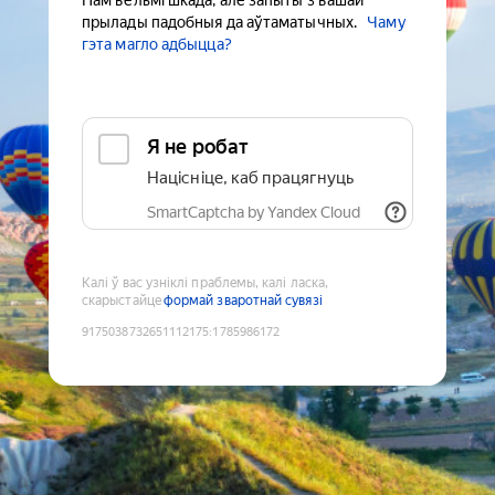
Нам вельмі шкада, але запыты з вашай
прылады падобныя да аўтаматычных.
Чаму
гэта магло адбыцца?
Я не робат
Націсніце, каб працягнуць
SmartCaptcha by Yandex Cloud
Калі ў вас узніклі праблемы, калі ласка,
скарыстайце
формай зваротнай сувязі
9175038732651112175
:
1785986172