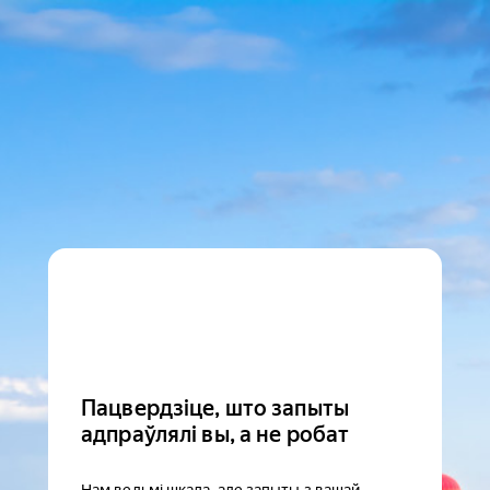
Пацвердзіце, што запыты
адпраўлялі вы, а не робат