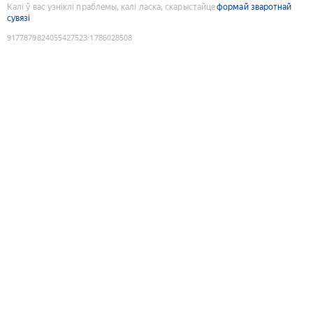
Калі ў вас узніклі праблемы, калі ласка, скарыстайце
формай зваротнай
сувязі
9177879824055427523
:
1786028508