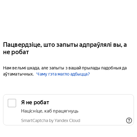
Пацвердзіце, што запыты адпраўлялі вы, а
не робат
Нам вельмі шкада, але запыты з вашай прылады падобныя да
аўтаматычных.
Чаму гэта магло адбыцца?
Я не робат
Націсніце, каб працягнуць
SmartCaptcha by Yandex Cloud