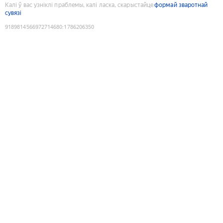
Калі ў вас узніклі праблемы, калі ласка, скарыстайце
формай зваротнай
сувязі
9189814566972714680
:
1786206350