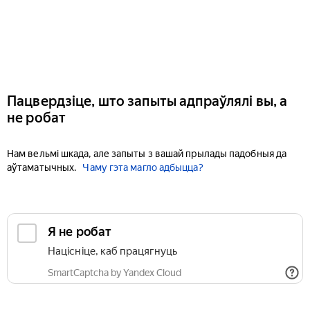
Пацвердзіце, што запыты адпраўлялі вы, а
не робат
Нам вельмі шкада, але запыты з вашай прылады падобныя да
аўтаматычных.
Чаму гэта магло адбыцца?
Я не робат
Націсніце, каб працягнуць
SmartCaptcha by Yandex Cloud