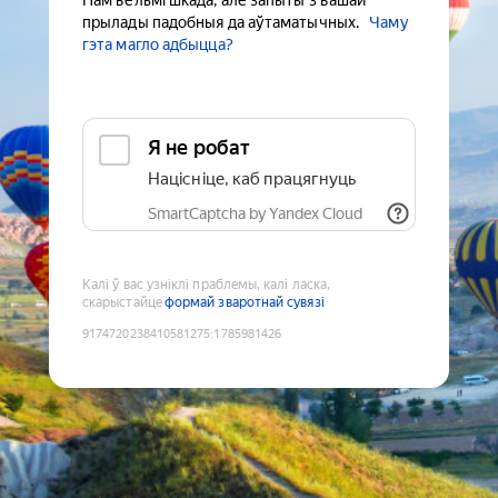
Нам вельмі шкада, але запыты з вашай
прылады падобныя да аўтаматычных.
Чаму
гэта магло адбыцца?
Я не робат
Націсніце, каб працягнуць
SmartCaptcha by Yandex Cloud
Калі ў вас узніклі праблемы, калі ласка,
скарыстайце
формай зваротнай сувязі
9174720238410581275
:
1785981426