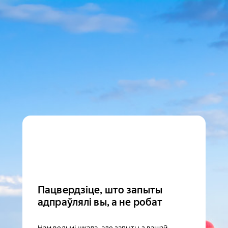
Пацвердзіце, што запыты
адпраўлялі вы, а не робат