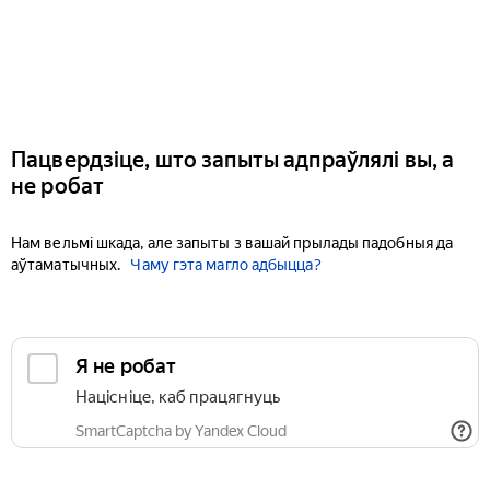
Пацвердзіце, што запыты адпраўлялі вы, а
не робат
Нам вельмі шкада, але запыты з вашай прылады падобныя да
аўтаматычных.
Чаму гэта магло адбыцца?
Я не робат
Націсніце, каб працягнуць
SmartCaptcha by Yandex Cloud