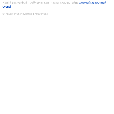
Калі ў вас узніклі праблемы, калі ласка, скарыстайце
формай зваротнай
сувязі
9178984140544826918
:
1786044964