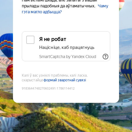
Нам вельмі шкада, але запыты з вашай
прылады падобныя да аўтаматычных.
Чаму
гэта магло адбыцца?
Я не робат
Націсніце, каб працягнуць
SmartCaptcha by Yandex Cloud
Калі ў вас узніклі праблемы, калі ласка,
скарыстайце
формай зваротнай сувязі
9183644748270602491
:
1786114412