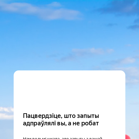
Пацвердзіце, што запыты
адпраўлялі вы, а не робат