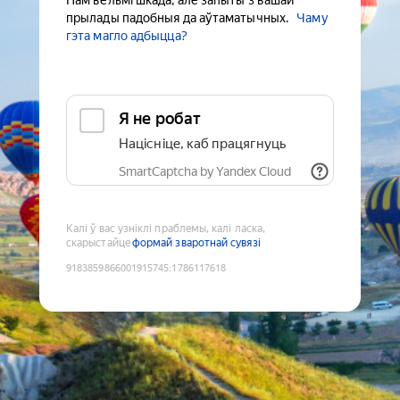
Нам вельмі шкада, але запыты з вашай
прылады падобныя да аўтаматычных.
Чаму
гэта магло адбыцца?
Я не робат
Націсніце, каб працягнуць
SmartCaptcha by Yandex Cloud
Калі ў вас узніклі праблемы, калі ласка,
скарыстайце
формай зваротнай сувязі
9183859866001915745
:
1786117618