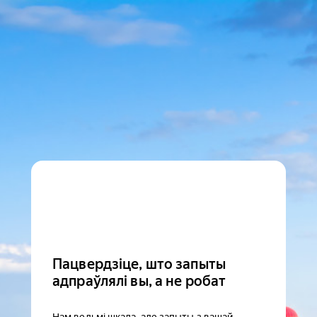
Пацвердзіце, што запыты
адпраўлялі вы, а не робат