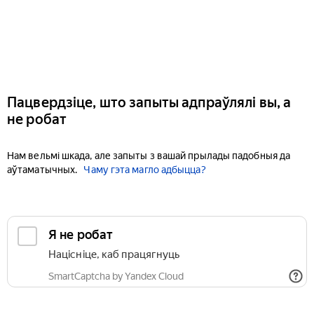
Пацвердзіце, што запыты адпраўлялі вы, а
не робат
Нам вельмі шкада, але запыты з вашай прылады падобныя да
аўтаматычных.
Чаму гэта магло адбыцца?
Я не робат
Націсніце, каб працягнуць
SmartCaptcha by Yandex Cloud