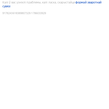
Калі ў вас узніклі праблемы, калі ласка, скарыстайце
формай зваротнай
сувязі
9178243618389807329
:
1786033929