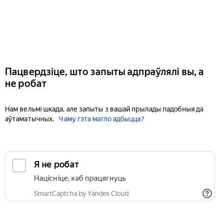
Пацвердзіце, што запыты адпраўлялі вы, а
не робат
Нам вельмі шкада, але запыты з вашай прылады падобныя да
аўтаматычных.
Чаму гэта магло адбыцца?
Я не робат
Націсніце, каб працягнуць
SmartCaptcha by Yandex Cloud