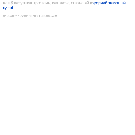
Калі ў вас узніклі праблемы, калі ласка, скарыстайце
формай зваротнай
сувязі
9175682115999408783
:
1785995760