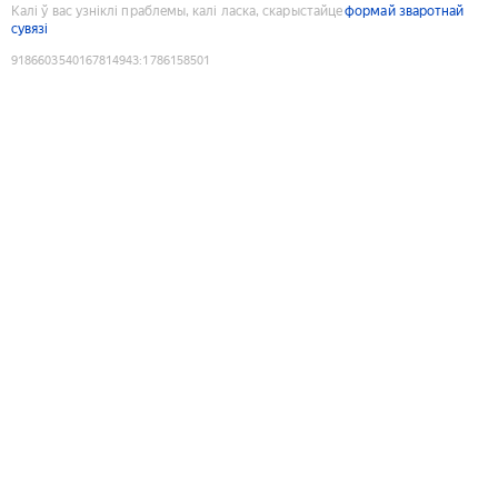
Калі ў вас узніклі праблемы, калі ласка, скарыстайце
формай зваротнай
сувязі
9186603540167814943
:
1786158501