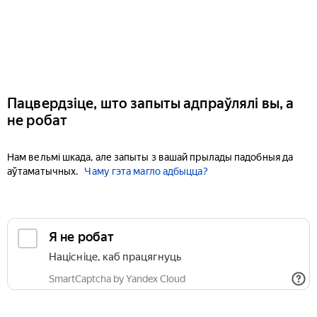
Пацвердзіце, што запыты адпраўлялі вы, а
не робат
Нам вельмі шкада, але запыты з вашай прылады падобныя да
аўтаматычных.
Чаму гэта магло адбыцца?
Я не робат
Націсніце, каб працягнуць
SmartCaptcha by Yandex Cloud