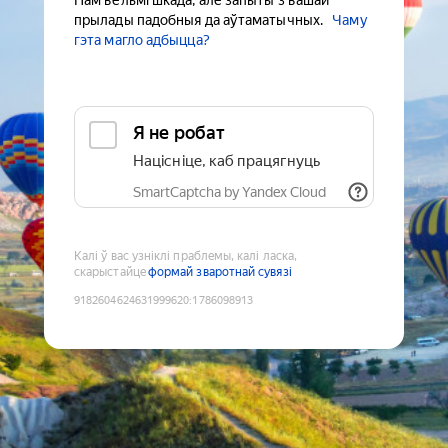
Нам вельмі шкада, але запыты з вашай
прылады падобныя да аўтаматычных.
Чаму
гэта магло адбыцца?
Я не робат
Націсніце, каб працягнуць
SmartCaptcha by Yandex Cloud
Калі ў вас узніклі праблемы, калі ласка,
скарыстайце
формай зваротнай сувязі
9182604624631999620
:
1786098913