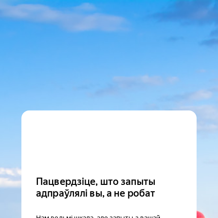
Пацвердзіце, што запыты
адпраўлялі вы, а не робат