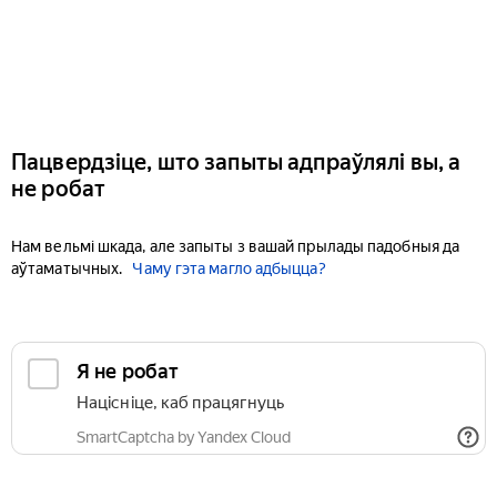
Пацвердзіце, што запыты адпраўлялі вы, а
не робат
Нам вельмі шкада, але запыты з вашай прылады падобныя да
аўтаматычных.
Чаму гэта магло адбыцца?
Я не робат
Націсніце, каб працягнуць
SmartCaptcha by Yandex Cloud