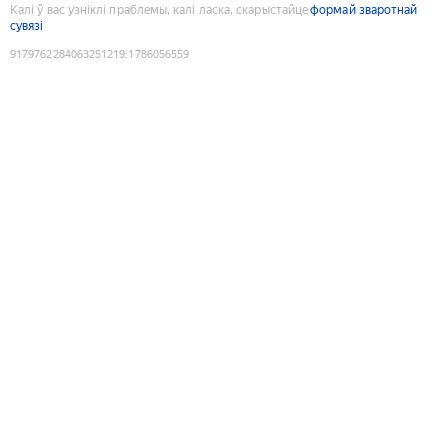
Калі ў вас узніклі праблемы, калі ласка, скарыстайце
формай зваротнай
сувязі
9179762284063251219
:
1786056559