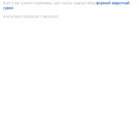
Калі ў вас узніклі праблемы, калі ласка, скарыстайце
формай зваротнай
сувязі
9197813801759283329
:
1786325547