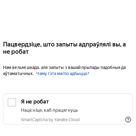
Пацвердзіце, што запыты адпраўлялі вы, а
не робат
Нам вельмі шкада, але запыты з вашай прылады падобныя да
аўтаматычных.
Чаму гэта магло адбыцца?
Я не робат
Націсніце, каб працягнуць
SmartCaptcha by Yandex Cloud