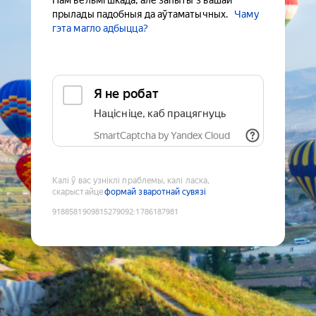
Нам вельмі шкада, але запыты з вашай
прылады падобныя да аўтаматычных.
Чаму
гэта магло адбыцца?
Я не робат
Націсніце, каб працягнуць
SmartCaptcha by Yandex Cloud
Калі ў вас узніклі праблемы, калі ласка,
скарыстайце
формай зваротнай сувязі
9188581909815279092
:
1786187981