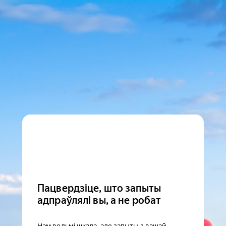
Пацвердзіце, што запыты
адпраўлялі вы, а не робат