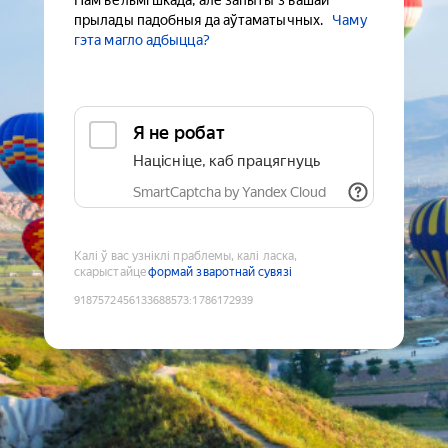
Нам вельмі шкада, але запыты з вашай
прылады падобныя да аўтаматычных.
Чаму
гэта магло адбыцца?
Я не робат
Націсніце, каб працягнуць
SmartCaptcha by Yandex Cloud
Калі ў вас узніклі праблемы, калі ласка,
скарыстайце
формай зваротнай сувязі
9187572456133688573
:
1786172939