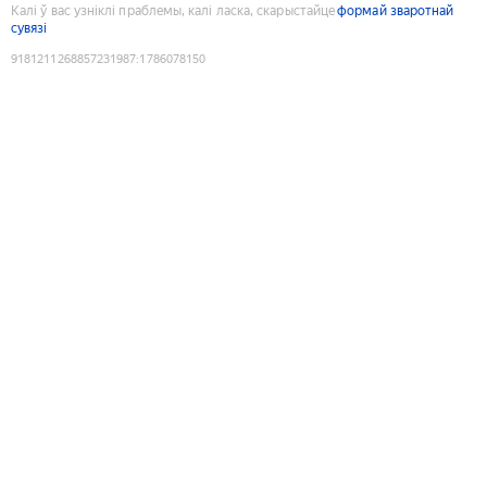
Калі ў вас узніклі праблемы, калі ласка, скарыстайце
формай зваротнай
сувязі
9181211268857231987
:
1786078150