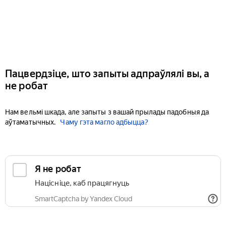
Пацвердзіце, што запыты адпраўлялі вы, а
не робат
Нам вельмі шкада, але запыты з вашай прылады падобныя да
аўтаматычных.
Чаму гэта магло адбыцца?
Я не робат
Націсніце, каб працягнуць
SmartCaptcha by Yandex Cloud