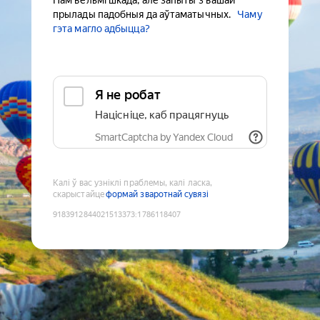
Нам вельмі шкада, але запыты з вашай
прылады падобныя да аўтаматычных.
Чаму
гэта магло адбыцца?
Я не робат
Націсніце, каб працягнуць
SmartCaptcha by Yandex Cloud
Калі ў вас узніклі праблемы, калі ласка,
скарыстайце
формай зваротнай сувязі
9183912844021513373
:
1786118407