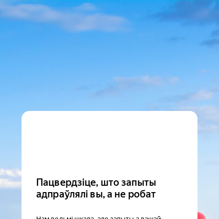
Пацвердзіце, што запыты
адпраўлялі вы, а не робат