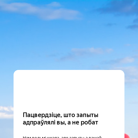
Пацвердзіце, што запыты
адпраўлялі вы, а не робат