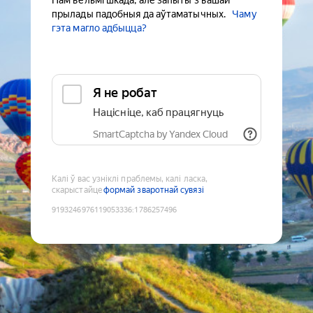
Нам вельмі шкада, але запыты з вашай
прылады падобныя да аўтаматычных.
Чаму
гэта магло адбыцца?
Я не робат
Націсніце, каб працягнуць
SmartCaptcha by Yandex Cloud
Калі ў вас узніклі праблемы, калі ласка,
скарыстайце
формай зваротнай сувязі
9193246976119053336
:
1786257496