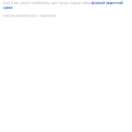
Калі ў вас узніклі праблемы, калі ласка, скарыстайце
формай зваротнай
сувязі
9182154444079315337
:
1786092205