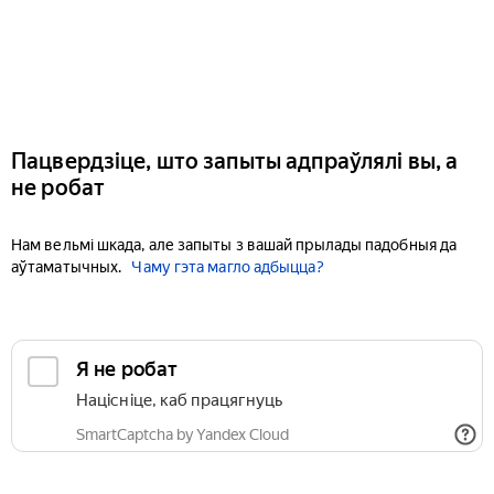
Пацвердзіце, што запыты адпраўлялі вы, а
не робат
Нам вельмі шкада, але запыты з вашай прылады падобныя да
аўтаматычных.
Чаму гэта магло адбыцца?
Я не робат
Націсніце, каб працягнуць
SmartCaptcha by Yandex Cloud