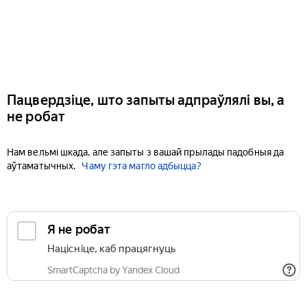
Пацвердзіце, што запыты адпраўлялі вы, а
не робат
Нам вельмі шкада, але запыты з вашай прылады падобныя да
аўтаматычных.
Чаму гэта магло адбыцца?
Я не робат
Націсніце, каб працягнуць
SmartCaptcha by Yandex Cloud