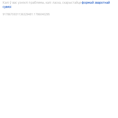
Калі ў вас узніклі праблемы, калі ласка, скарыстайце
формай зваротнай
сувязі
9178670831136329481
:
1786040295