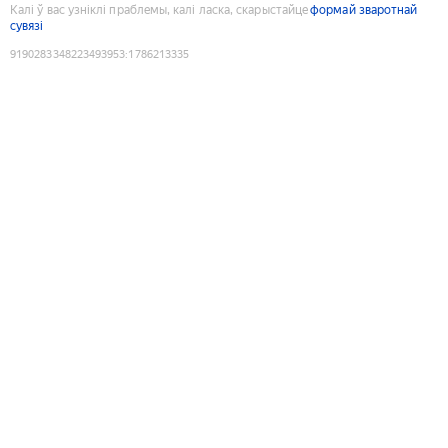
Калі ў вас узніклі праблемы, калі ласка, скарыстайце
формай зваротнай
сувязі
9190283348223493953
:
1786213335