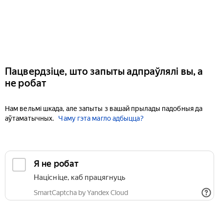
Пацвердзіце, што запыты адпраўлялі вы, а
не робат
Нам вельмі шкада, але запыты з вашай прылады падобныя да
аўтаматычных.
Чаму гэта магло адбыцца?
Я не робат
Націсніце, каб працягнуць
SmartCaptcha by Yandex Cloud