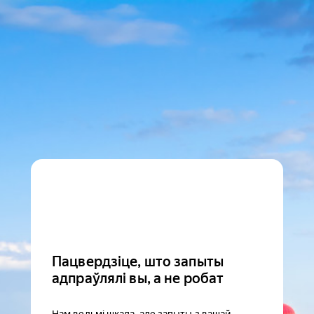
Пацвердзіце, што запыты
адпраўлялі вы, а не робат