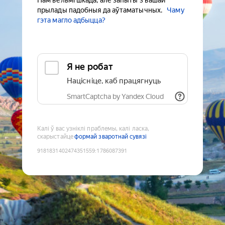
Нам вельмі шкада, але запыты з вашай
прылады падобныя да аўтаматычных.
Чаму
гэта магло адбыцца?
Я не робат
Націсніце, каб працягнуць
SmartCaptcha by Yandex Cloud
Калі ў вас узніклі праблемы, калі ласка,
скарыстайце
формай зваротнай сувязі
9181831402474351559
:
1786087391