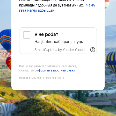
Нам вельмі шкада, але запыты з вашай
прылады падобныя да аўтаматычных.
Чаму
гэта магло адбыцца?
Я не робат
Націсніце, каб працягнуць
SmartCaptcha by Yandex Cloud
Калі ў вас узніклі праблемы, калі ласка,
скарыстайце
формай зваротнай сувязі
9183358105778311150
:
1786110141