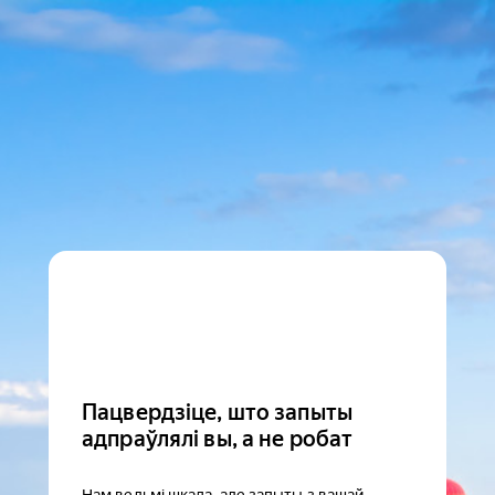
Пацвердзіце, што запыты
адпраўлялі вы, а не робат