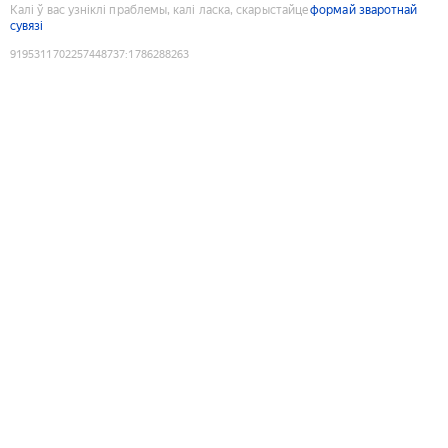
Калі ў вас узніклі праблемы, калі ласка, скарыстайце
формай зваротнай
сувязі
9195311702257448737
:
1786288263