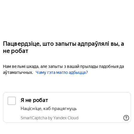
Пацвердзіце, што запыты адпраўлялі вы, а
не робат
Нам вельмі шкада, але запыты з вашай прылады падобныя да
аўтаматычных.
Чаму гэта магло адбыцца?
Я не робат
Націсніце, каб працягнуць
SmartCaptcha by Yandex Cloud