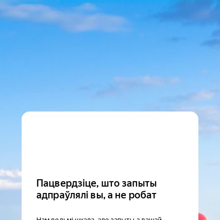
Пацвердзіце, што запыты
адпраўлялі вы, а не робат