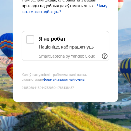
Нам вельмі шкада, але запыты з вашай
прылады падобныя да аўтаматычных.
Чаму
гэта магло адбыцца?
Я не робат
Націсніце, каб працягнуць
SmartCaptcha by Yandex Cloud
Калі ў вас узніклі праблемы, калі ласка,
скарыстайце
формай зваротнай сувязі
9185260415244752050
:
1786138487