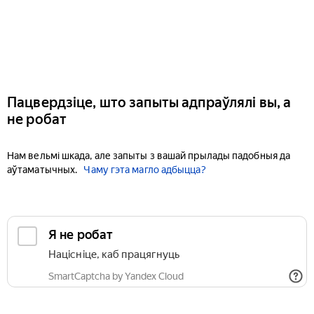
Пацвердзіце, што запыты адпраўлялі вы, а
не робат
Нам вельмі шкада, але запыты з вашай прылады падобныя да
аўтаматычных.
Чаму гэта магло адбыцца?
Я не робат
Націсніце, каб працягнуць
SmartCaptcha by Yandex Cloud