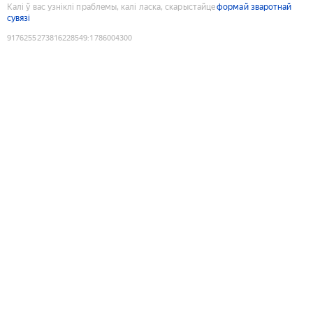
Калі ў вас узніклі праблемы, калі ласка, скарыстайце
формай зваротнай
сувязі
9176255273816228549
:
1786004300