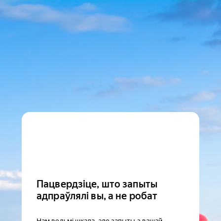
Пацвердзіце, што запыты
адпраўлялі вы, а не робат