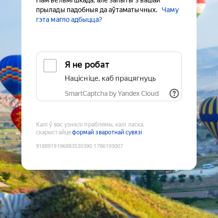
Нам вельмі шкада, але запыты з вашай
прылады падобныя да аўтаматычных.
Чаму
гэта магло адбыцца?
Я не робат
Націсніце, каб працягнуць
SmartCaptcha by Yandex Cloud
Калі ў вас узніклі праблемы, калі ласка,
скарыстайце
формай зваротнай сувязі
9188919196883530390
:
1786193007