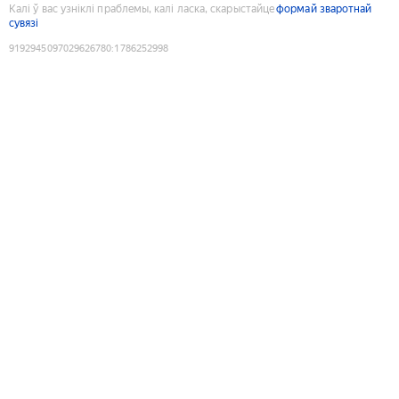
Калі ў вас узніклі праблемы, калі ласка, скарыстайце
формай зваротнай
сувязі
9192945097029626780
:
1786252998