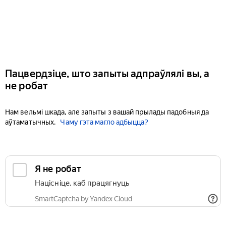
Пацвердзіце, што запыты адпраўлялі вы, а
не робат
Нам вельмі шкада, але запыты з вашай прылады падобныя да
аўтаматычных.
Чаму гэта магло адбыцца?
Я не робат
Націсніце, каб працягнуць
SmartCaptcha by Yandex Cloud