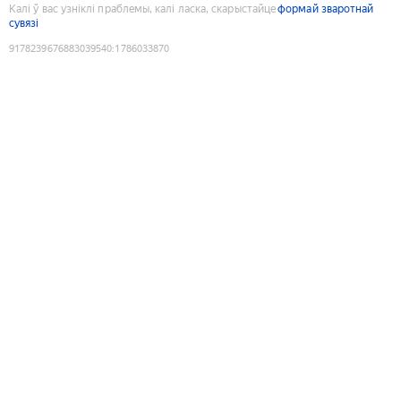
Калі ў вас узніклі праблемы, калі ласка, скарыстайце
формай зваротнай
сувязі
9178239676883039540
:
1786033870