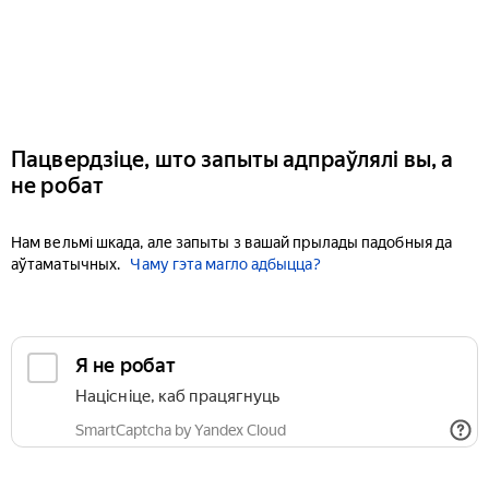
Пацвердзіце, што запыты адпраўлялі вы, а
не робат
Нам вельмі шкада, але запыты з вашай прылады падобныя да
аўтаматычных.
Чаму гэта магло адбыцца?
Я не робат
Націсніце, каб працягнуць
SmartCaptcha by Yandex Cloud