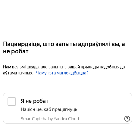
Пацвердзіце, што запыты адпраўлялі вы, а
не робат
Нам вельмі шкада, але запыты з вашай прылады падобныя да
аўтаматычных.
Чаму гэта магло адбыцца?
Я не робат
Націсніце, каб працягнуць
SmartCaptcha by Yandex Cloud