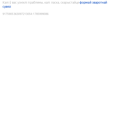
Калі ў вас узніклі праблемы, калі ласка, скарыстайце
формай зваротнай
сувязі
9175905363097213054
:
1785999086