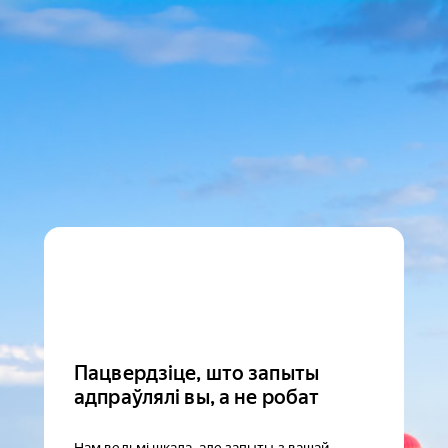
Пацвердзіце, што запыты
адпраўлялі вы, а не робат