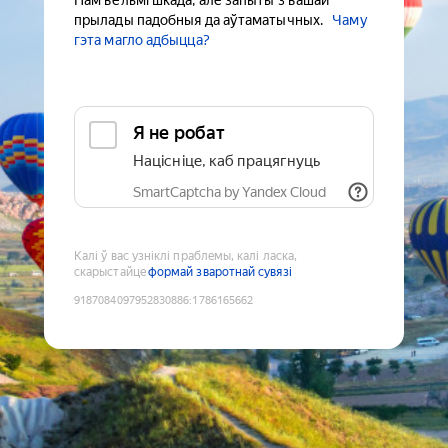
Нам вельмі шкада, але запыты з вашай
прылады падобныя да аўтаматычных.
Чаму
гэта магло адбыцца?
Я не робат
Націсніце, каб працягнуць
SmartCaptcha by Yandex Cloud
Калі ў вас узніклі праблемы, калі ласка,
скарыстайце
формай зваротнай сувязі
9187084097952830886
:
1786165662