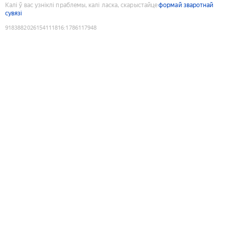
Калі ў вас узніклі праблемы, калі ласка, скарыстайце
формай зваротнай
сувязі
9183882026154111816
:
1786117948