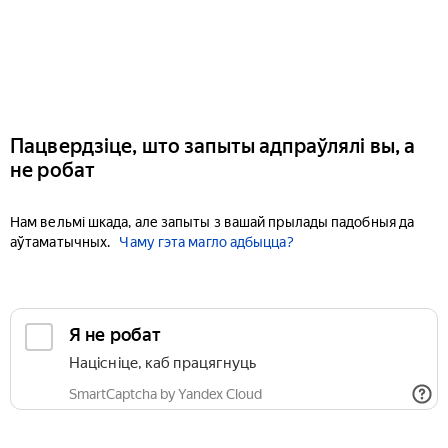
Пацвердзіце, што запыты адпраўлялі вы, а
не робат
Нам вельмі шкада, але запыты з вашай прылады падобныя да
аўтаматычных.
Чаму гэта магло адбыцца?
Я не робат
Націсніце, каб працягнуць
SmartCaptcha by Yandex Cloud