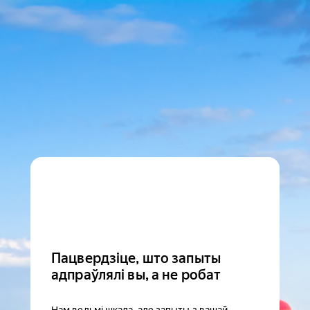
Пацвердзіце, што запыты
адпраўлялі вы, а не робат