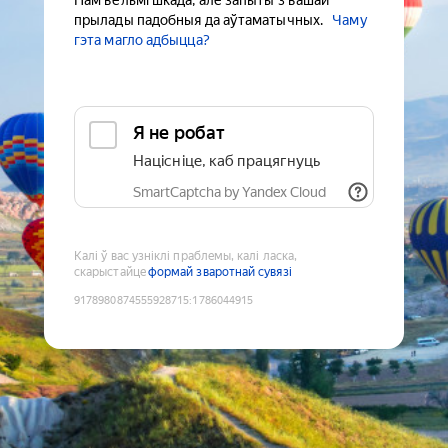
Нам вельмі шкада, але запыты з вашай
прылады падобныя да аўтаматычных.
Чаму
гэта магло адбыцца?
Я не робат
Націсніце, каб працягнуць
SmartCaptcha by Yandex Cloud
Калі ў вас узніклі праблемы, калі ласка,
скарыстайце
формай зваротнай сувязі
9178980874555928715
:
1786044915