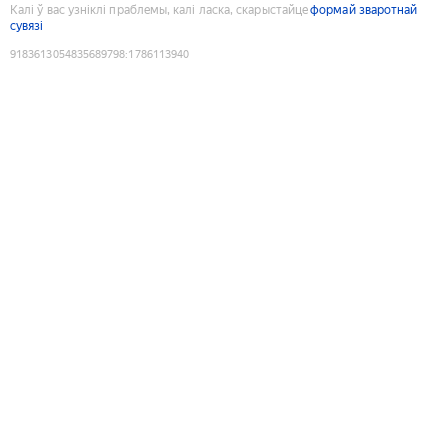
Калі ў вас узніклі праблемы, калі ласка, скарыстайце
формай зваротнай
сувязі
9183613054835689798
:
1786113940