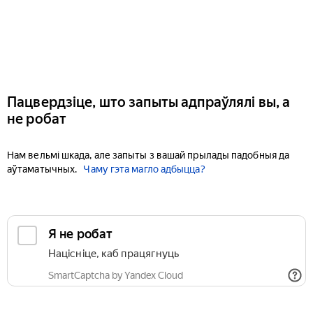
Пацвердзіце, што запыты адпраўлялі вы, а
не робат
Нам вельмі шкада, але запыты з вашай прылады падобныя да
аўтаматычных.
Чаму гэта магло адбыцца?
Я не робат
Націсніце, каб працягнуць
SmartCaptcha by Yandex Cloud