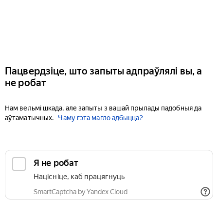
Пацвердзіце, што запыты адпраўлялі вы, а
не робат
Нам вельмі шкада, але запыты з вашай прылады падобныя да
аўтаматычных.
Чаму гэта магло адбыцца?
Я не робат
Націсніце, каб працягнуць
SmartCaptcha by Yandex Cloud