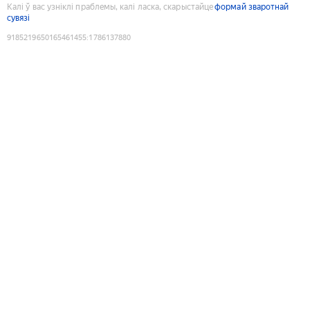
Калі ў вас узніклі праблемы, калі ласка, скарыстайце
формай зваротнай
сувязі
9185219650165461455
:
1786137880