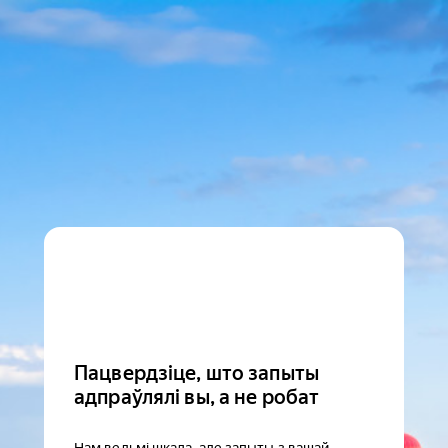
Пацвердзіце, што запыты
адпраўлялі вы, а не робат