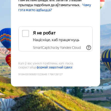
Нам вельмі шкада, але запыты з вашай
прылады падобныя да аўтаматычных.
Чаму
гэта магло адбыцца?
Я не робат
Націсніце, каб працягнуць
SmartCaptcha by Yandex Cloud
Калі ў вас узніклі праблемы, калі ласка,
скарыстайце
формай зваротнай сувязі
9184430906801323648
:
1786126127