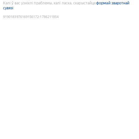
Калі ў вас узніклі праблемы, калі ласка, скарыстайце
формай зваротнай
сувязі
9190183976169156172
:
1786211854