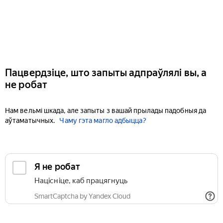
Пацвердзіце, што запыты адпраўлялі вы, а
не робат
Нам вельмі шкада, але запыты з вашай прылады падобныя да
аўтаматычных.
Чаму гэта магло адбыцца?
Я не робат
Націсніце, каб працягнуць
SmartCaptcha by Yandex Cloud