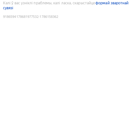
Калі ў вас узніклі праблемы, калі ласка, скарыстайце
формай зваротнай
сувязі
9186594178681977532
:
1786158362