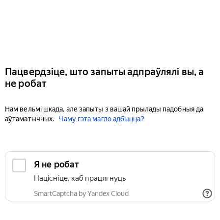
Пацвердзіце, што запыты адпраўлялі вы, а
не робат
Нам вельмі шкада, але запыты з вашай прылады падобныя да
аўтаматычных.
Чаму гэта магло адбыцца?
Я не робат
Націсніце, каб працягнуць
SmartCaptcha by Yandex Cloud