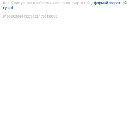
Калі ў вас узніклі праблемы, калі ласка, скарыстайце
формай зваротнай
сувязі
9186592589143278032
:
1786158338