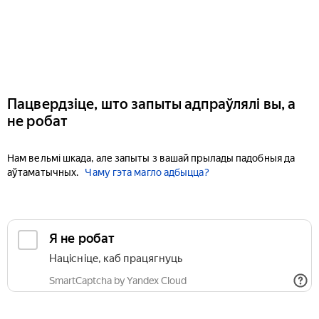
Пацвердзіце, што запыты адпраўлялі вы, а
не робат
Нам вельмі шкада, але запыты з вашай прылады падобныя да
аўтаматычных.
Чаму гэта магло адбыцца?
Я не робат
Націсніце, каб працягнуць
SmartCaptcha by Yandex Cloud